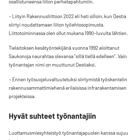
osallistuneensa liiton perhetapahtumiin.
– Liityin Rakennusliittoon 2022 eli heti silloin, kun Destia
siirtyi noudattamaan liiton työehtosopimusta.
Liittotoiminnassa olen ollut mukana 1990-luvulta lähtien.
Tielaitoksen kesätyöntekijänä vuonna 1992 aloittanut
Saukonoja naurahtaa olevansa ”sillä tiellä edelleen”. Vain
työnantajan nimi on muuttunut Destiaksi.
– Ennen työsuojeluvaltuutetuksi siirtymistä työskentelin
rakennusammattimiehenä erilaisissa infrarakentamisen
projekteissa.
Hyvät suhteet työnantajiin
Luottamusmiesyhteistyö työnantajapuolen kanssa sujuu