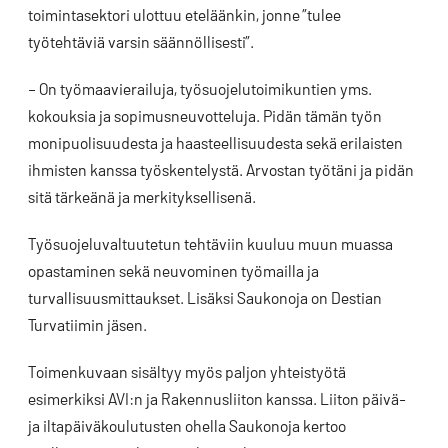
toimintasektori ulottuu eteläänkin, jonne ”tulee
työtehtäviä varsin säännöllisesti”.
– On työmaavierailuja, työsuojelutoimikuntien yms.
kokouksia ja sopimusneuvotteluja. Pidän tämän työn
monipuolisuudesta ja haasteellisuudesta sekä erilaisten
ihmisten kanssa työskentelystä. Arvostan työtäni ja pidän
sitä tärkeänä ja merkityksellisenä.
Työsuojeluvaltuutetun tehtäviin kuuluu muun muassa
opastaminen sekä neuvominen työmailla ja
turvallisuusmittaukset. Lisäksi Saukonoja on Destian
Turvatiimin jäsen.
Toimenkuvaan sisältyy myös paljon yhteistyötä
esimerkiksi AVI:n ja Rakennusliiton kanssa. Liiton päivä-
ja iltapäiväkoulutusten ohella Saukonoja kertoo