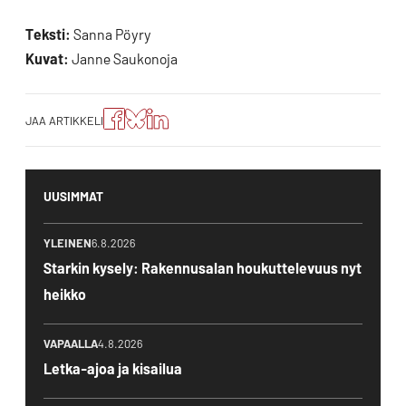
Teksti:
Sanna Pöyry
Kuvat:
Janne Saukonoja
Jaa
Jaa
Jako:
JAA ARTIKKELI
artikkeli
artikkeli
Jaa
Facebookissa
Blueskyssa
artikkeli
LinkedIn:ssä
UUSIMMAT
YLEINEN
6.8.2026
Starkin kysely: Rakennusalan houkuttelevuus nyt
heikko
VAPAALLA
4.8.2026
Letka-ajoa ja kisailua