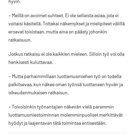
hyvin.
– Meillä on avoimet suhteet. Ei ole sellaista asiaa, jota ei
voitaisi käsitellä. Tottakai näkemykset ja mielipiteet välillä
eroavat toisistaan, mutta aina on päästy johonkin
ratkaisuun.
Joskus ratkaisu ei ole kaikkien mieleen. Silloin työ voi olla
henkisesti kuluttavaa.
– Mutta parhaimmillaan luottamusmiehen työ on todella
palkitsevaa, kun näkee oman työnsä tuottaneen hyvän ja
oikeudenmukaisen ratkaisun.
– Toivoisinkin työnantajien näkevän vielä paremmin
luottamusmiestoiminnan molemminpuoliset merkittävät
hyödyt ja laajentavan tätä toimintaa entisestään.