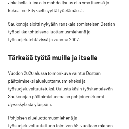
Jokaisella tulee olla mahdollisuus olla oma itsensä ja
kokea merkityksellisyyttä työelämässä.
Saukonoja aloitti nykyään ranskalaisomisteisen Destian
työpaikkakohtaisena luottamusmiehenä ja
työsuojelutehtävissä jo vuonna 2007.
Tärkeää työtä muille ja itselle
Vuoden 2020 alussa toimenkuva vaihtui Destian
päätoimiseksi alueluottamusmieheksi ja
työsuojeluvaltuutetuksi. Oulusta käsin työskentelevän
Saukonojan päätoimialueena on pohjoinen Suomi
Jyväskylästä ylöspäin.
Pohjoisen alueluottamusmiehenä ja
työsuojeluvaltuutettuna toimivan 49-vuotiaan miehen