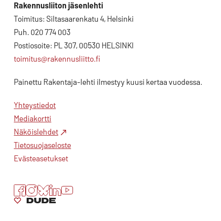
Rakennusliiton jäsenlehti
Toimitus: Siltasaarenkatu 4, Helsinki
Puh. 020 774 003
Postiosoite: PL 307, 00530 HELSINKI
toimitus@rakennusliitto.fi
Painettu Rakentaja-lehti ilmestyy kuusi kertaa vuodessa.
Yhteystiedot
Mediakortti
Näköislehdet
Tietosuojaseloste
Evästeasetukset
Facebook
Instagram
Bluesky
LinkedIn
YouTube