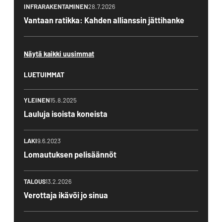
INFRARAKENTAMINEN
28.7.2026
Vantaan ratikka: Kahden allianssin jättihanke
Näytä kaikki uusimmat
LUETUIMMAT
YLEINEN
15.8.2025
Lauluja isoista koneista
LAKI
9.6.2023
Lomautuksen pelisäännöt
TALOUS
13.2.2026
Verottaja ikävöi jo sinua