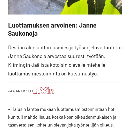
Luottamuksen arvoinen: Janne
Saukonoja
Destian alueluottamusmies ja työsuojeluvaltuutettu
Janne Saukonoja arvostaa suuresti työtään.
Kiimingin Jäälistä kotoisin olevalle miehelle
luottamusmiestoiminta on kutsumustyö.
Jaa
Jaa
Jako:
JAA ARTIKKELI
artikkeli
artikkeli
Jaa
Facebookissa
Blueskyssa
artikkeli
LinkedIn:ssä
– Halusin lähteä mukaan luottamusmiestoimintaan heti
kun tuli mahdollisuus, koska koen oikeudenmukaisen ja
tasavertaisen kohtelun olevan joka työntekijän oikeus.