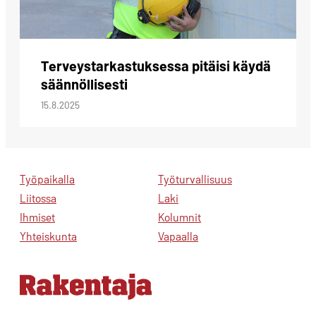
Terveystarkastuksessa pitäisi käydä
säännöllisesti
15.8.2025
Työpaikalla
Työturvallisuus
Liitossa
Laki
Ihmiset
Kolumnit
Yhteiskunta
Vapaalla