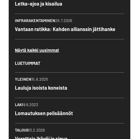
Letka-ajoa ja kisailua
INFRARAKENTAMINEN
28.7.2026
Vantaan ratikka: Kahden allianssin jättihanke
Näytä kaikki uusimmat
LUETUIMMAT
YLEINEN
15.8.2025
Lauluja isoista koneista
LAKI
9.6.2023
Lomautuksen pelisäännöt
TALOUS
13.2.2026
Verottaja ikävöi jo sinua