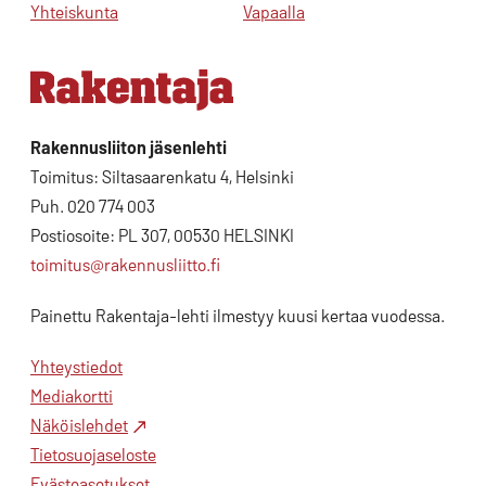
Yhteiskunta
Vapaalla
Rakennusliiton jäsenlehti
Toimitus: Siltasaarenkatu 4, Helsinki
Puh. 020 774 003
Postiosoite: PL 307, 00530 HELSINKI
toimitus@rakennusliitto.fi
Painettu Rakentaja-lehti ilmestyy kuusi kertaa vuodessa.
Yhteystiedot
Mediakortti
Näköislehdet
Tietosuojaseloste
Evästeasetukset