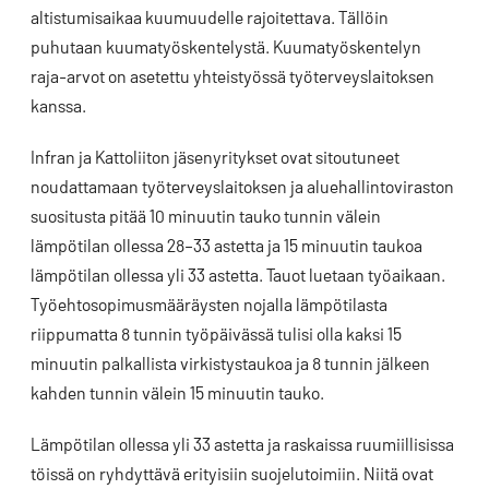
altistumisaikaa kuumuudelle rajoitettava. Tällöin
puhutaan kuumatyöskentelystä. Kuumatyöskentelyn
raja-arvot on asetettu yhteistyössä työterveyslaitoksen
kanssa.
Infran ja Kattoliiton jäsenyritykset ovat sitoutuneet
noudattamaan työterveyslaitoksen ja aluehallintoviraston
suositusta pitää 10 minuutin tauko tunnin välein
lämpötilan ollessa 28–33 astetta ja 15 minuutin taukoa
lämpötilan ollessa yli 33 astetta. Tauot luetaan työaikaan.
Työehtosopimusmääräysten nojalla lämpötilasta
riippumatta 8 tunnin työpäivässä tulisi olla kaksi 15
minuutin palkallista virkistystaukoa ja 8 tunnin jälkeen
kahden tunnin välein 15 minuutin tauko.
Lämpötilan ollessa yli 33 astetta ja raskaissa ruumiillisissa
töissä on ryhdyttävä erityisiin suojelutoimiin. Niitä ovat