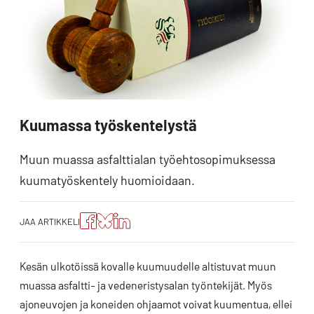
Kuumassa työskentelystä
Muun muassa asfalttialan työehtosopimuksessa
kuumatyöskentely huomioidaan.
Jaa
Jaa
Jako:
JAA ARTIKKELI
artikkeli
artikkeli
Jaa
Facebookissa
Blueskyssa
artikkeli
LinkedIn:ssä
Kesän ulkotöissä kovalle kuumuudelle altistuvat muun
muassa asfaltti- ja vedeneristysalan työntekijät. Myös
ajoneuvojen ja koneiden ohjaamot voivat kuumentua, ellei