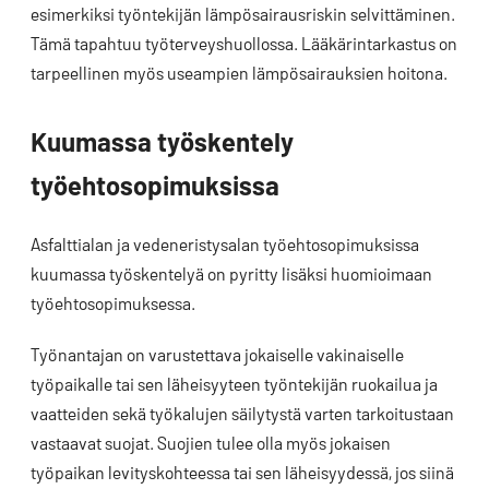
esimerkiksi työntekijän lämpösairausriskin selvittäminen.
Tämä tapahtuu työterveyshuollossa. Lääkärintarkastus on
tarpeellinen myös useampien lämpösairauksien hoitona.
Kuumassa työskentely
työehtosopimuksissa
Asfalttialan ja vedeneristysalan työehtosopimuksissa
kuumassa työskentelyä on pyritty lisäksi huomioimaan
työehtosopimuksessa.
Työnantajan on varustettava jokaiselle vakinaiselle
työpaikalle tai sen läheisyyteen työntekijän ruokailua ja
vaatteiden sekä työkalujen säilytystä varten tarkoitustaan
vastaavat suojat. Suojien tulee olla myös jokaisen
työpaikan levityskohteessa tai sen läheisyydessä, jos siinä