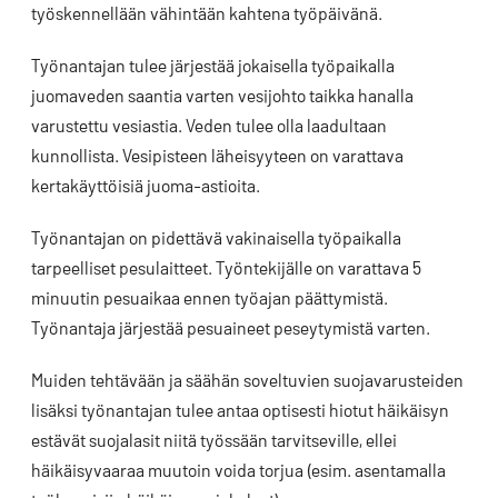
työskennellään vähintään kahtena työpäivänä.
Työnantajan tulee järjestää jokaisella työpaikalla
juomaveden saantia varten vesijohto taikka hanalla
varustettu vesiastia. Veden tulee olla laadultaan
kunnollista. Vesipisteen läheisyyteen on varattava
kertakäyttöisiä juoma-astioita.
Työnantajan on pidettävä vakinaisella työpaikalla
tarpeelliset pesulaitteet. Työntekijälle on varattava 5
minuutin pesuaikaa ennen työajan päättymistä.
Työnantaja järjestää pesuaineet peseytymistä varten.
Muiden tehtävään ja säähän soveltuvien suojavarusteiden
lisäksi työnantajan tulee antaa optisesti hiotut häikäisyn
estävät suojalasit niitä työssään tarvitseville, ellei
häikäisyvaaraa muutoin voida torjua (esim. asentamalla