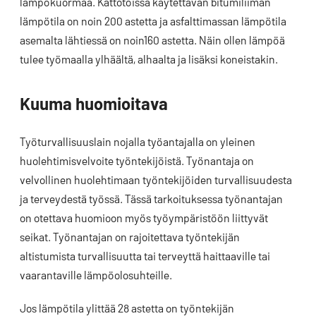
lämpökuormaa. Kattotöissä käytettävän bitumiliiman
lämpötila on noin 200 astetta ja asfalttimassan lämpötila
asemalta lähtiessä on noin160 astetta. Näin ollen lämpöä
tulee työmaalla ylhäältä, alhaalta ja lisäksi koneistakin.
Kuuma huomioitava
Työturvallisuuslain nojalla työantajalla on yleinen
huolehtimisvelvoite työntekijöistä. Työnantaja on
velvollinen huolehtimaan työntekijöiden turvallisuudesta
ja terveydestä työssä. Tässä tarkoituksessa työnantajan
on otettava huomioon myös työympäristöön liittyvät
seikat. Työnantajan on rajoitettava työntekijän
altistumista turvallisuutta tai terveyttä haittaaville tai
vaarantaville lämpöolosuhteille.
Jos lämpötila ylittää 28 astetta on työntekijän