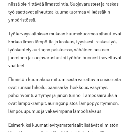
niissä ole riittävää ilmastointia. Suojavarusteet ja raskas
työ saattavat aiheuttaa kuumakuormaa viileässäkin
ympäristössä.
Työterveyslaitoksen mukaan kuumakuormaa aiheuttavat
korkea ilman lämpötila ja kosteus, fyysisesti raskas työ,
työskentely auringon paisteessa, vähäinen nesteen
juominen ja suojavarustus tai työhön huonosti soveltuvat
vaatteet.
Elimistön kuumakuormittumisesta varoittavia ensioireita
ovat runsas hikoilu, päänsärky, heikkous, väsymys,
pahoinvointi, ärtymys ja janon tunne. Lämpösairauksia
ovat lämpökrampit, auringonpistos, lämpöpyörtyminen,
lämpöuupumus ja vakavimpana lämpöhalvaus.
Esimerkiksi kuumat levitysmateriaalit lisäävät elimistön