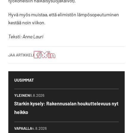
työkoneisiin häikäisysuojakalvot).
Hyvä myös muistaa, että elimistön lämpösopeutuminen
kestää noin viikon.
Teksti: Anna Lauri
Jaa
Jaa
Jako:
JAA ARTIKKELI
artikkeli
artikkeli
Jaa
Facebookissa
Blueskyssa
artikkeli
LinkedIn:ssä
UUSIMMAT
YLEINEN
6.8.2026
Starkin kysely: Rakennusalan houkuttelevuus nyt
heikko
VAPAALLA
4.8.2026