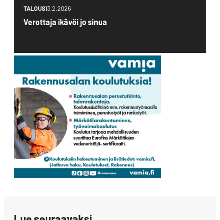
TALOUS
13.2.2026
Verottaja ikävöi jo sinua
Lue seuraavaksi