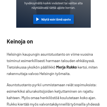
hyväksymällä kaikki evästeet tai valitse alta
näyttääksesi tämä upote kerran.
Näytä vain tämä upote
Keinoja on
Helsingin kaupungin asuntotuotanto on viime vuosina
toiminut esimerkillisesti harmaan talouden ehkäisyssä.
Tietoiskussa yksikön päällikkö
Merja Rukko
kertoi, miten
rakennuttaja valvoo Helsingin työmaita.
Asuntotuotanto pyrkii ummistamaan reiät sopimuksista:
esimerkiksi aliurakoitsijoiden ketjuttaminen on rajattu
kahteen. Myös omaa henkilöstöä koulutetaan koko ajan.
Rukko kiertää myös valvontakäynneillä työmailla yhdessä