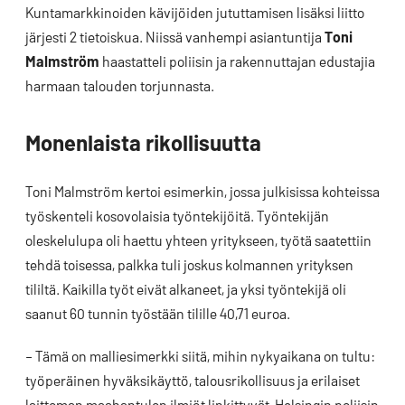
Kuntamarkkinoiden kävijöiden jututtamisen lisäksi liitto
järjesti 2 tietoiskua. Niissä vanhempi asiantuntija
Toni
Malmström
haastatteli poliisin ja rakennuttajan edustajia
harmaan talouden torjunnasta.
Monenlaista rikollisuutta
Toni Malmström kertoi esimerkin, jossa julkisissa kohteissa
työskenteli kosovolaisia työntekijöitä. Työntekijän
oleskelulupa oli haettu yhteen yritykseen, työtä saatettiin
tehdä toisessa, palkka tuli joskus kolmannen yrityksen
tililtä. Kaikilla työt eivät alkaneet, ja yksi työntekijä oli
saanut 60 tunnin työstään tilille 40,71 euroa.
– Tämä on malliesimerkki siitä, mihin nykyaikana on tultu:
työperäinen hyväksikäyttö, talousrikollisuus ja erilaiset
laittoman maahantulon ilmiöt linkittyvät, Helsingin poliisin