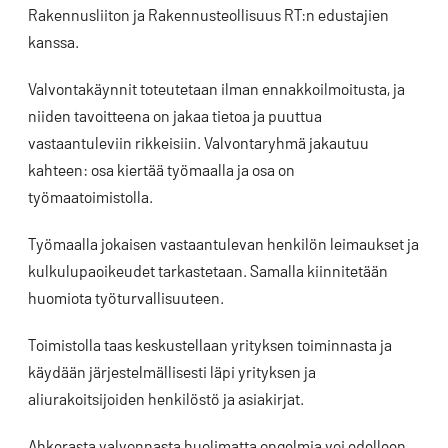
Rakennusliiton ja Rakennusteollisuus RT:n edustajien
kanssa.
Valvontakäynnit toteutetaan ilman ennakkoilmoitusta, ja
niiden tavoitteena on jakaa tietoa ja puuttua
vastaantuleviin rikkeisiin. Valvontaryhmä jakautuu
kahteen: osa kiertää työmaalla ja osa on
työmaatoimistolla.
Työmaalla jokaisen vastaantulevan henkilön leimaukset ja
kulkulupaoikeudet tarkastetaan. Samalla kiinnitetään
huomiota työturvallisuuteen.
Toimistolla taas keskustellaan yrityksen toiminnasta ja
käydään järjestelmällisesti läpi yrityksen ja
aliurakoitsijoiden henkilöstö ja asiakirjat.
Ahkerasta valvonnasta huolimatta ongelmia voi edelleen