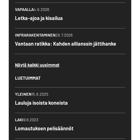
VAPAALLA
4.8.2026
Letka-ajoa ja kisailua
INFRARAKENTAMINEN
28.7.2026
Vantaan ratikka: Kahden allianssin jättihanke
Näytä kaikki uusimmat
LUETUIMMAT
YLEINEN
15.8.2025
Lauluja isoista koneista
LAKI
9.6.2023
Lomautuksen pelisäännöt