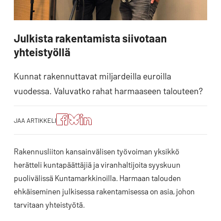
Julkista rakentamista siivotaan
yhteistyöllä
Kunnat rakennuttavat miljardeilla euroilla
vuodessa. Valuvatko rahat harmaaseen talouteen?
Jaa
Jaa
Jako:
JAA ARTIKKELI
artikkeli
artikkeli
Jaa
Facebookissa
Blueskyssa
artikkeli
LinkedIn:ssä
Rakennusliiton kansainvälisen työvoiman yksikkö
herätteli kuntapäättäjiä ja viranhaltijoita syyskuun
puolivälissä Kuntamarkkinoilla. Harmaan talouden
ehkäiseminen julkisessa rakentamisessa on asia, johon
tarvitaan yhteistyötä.