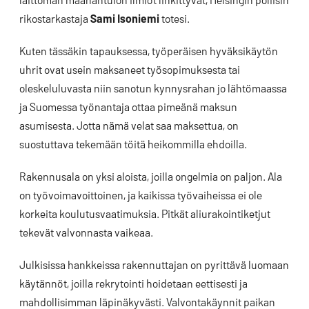
rikostarkastaja
Sami Isoniemi
totesi.
Kuten tässäkin tapauksessa, työperäisen hyväksikäytön
uhrit ovat usein maksaneet työsopimuksesta tai
oleskeluluvasta niin sanotun kynnysrahan jo lähtömaassa
ja Suomessa työnantaja ottaa pimeänä maksun
asumisesta. Jotta nämä velat saa maksettua, on
suostuttava tekemään töitä heikommilla ehdoilla.
Rakennusala on yksi aloista, joilla ongelmia on paljon. Ala
on työvoimavoittoinen, ja kaikissa työvaiheissa ei ole
korkeita koulutusvaatimuksia. Pitkät aliurakointiketjut
tekevät valvonnasta vaikeaa.
Julkisissa hankkeissa rakennuttajan on pyrittävä luomaan
käytännöt, joilla rekrytointi hoidetaan eettisesti ja
mahdollisimman läpinäkyvästi. Valvontakäynnit paikan