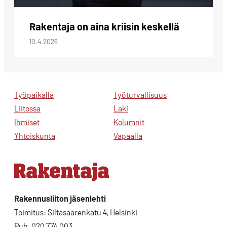
Rakentaja on aina kriisin keskellä
10.4.2026
Työpaikalla
Työturvallisuus
Liitossa
Laki
Ihmiset
Kolumnit
Yhteiskunta
Vapaalla
Rakennusliiton jäsenlehti
Toimitus: Siltasaarenkatu 4, Helsinki
Puh. 020 774 003