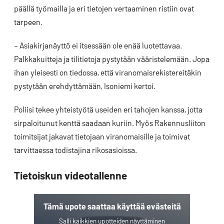
päällä työmailla ja eri tietojen vertaaminen ristiin ovat
tarpeen.
– Asiakirjanäyttö ei itsessään ole enää luotettavaa.
Palkkakuitteja ja tilitietoja pystytään vääristelemään. Jopa
ihan yleisesti on tiedossa, että viranomaisrekistereitäkin
pystytään erehdyttämään, Isoniemi kertoi.
Poliisi tekee yhteistyötä useiden eri tahojen kanssa, jotta
sirpaloitunut kenttä saadaan kuriin. Myös Rakennusliiton
toimitsijat jakavat tietojaan viranomaisille ja toimivat
tarvittaessa todistajina rikosasioissa.
Tietoiskun videotallenne
Tämä upote saattaa käyttää evästeitä
Salli kaikkien upotteiden näyttäminen