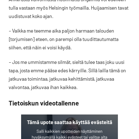
tulla vastaan myös Helsingin työmailla. Huijaamisen tavat
uudistuvat koko ajan.
– Vaikka me teemme aika paljon harmaan talouden
[torjumisen] eteen, on parempi olla tuudittautumatta
siihen, että näin ei voisi käydä.
– Jos me ummistamme silmät, sieltä tulee taas joku uusi
tapa, josta emme pääse edes kärryille. Sillä lailla tämä on
jatkuvaa toimintaa, jatkuvaa kehittämistä, jatkuvaa
valvontaa, jatkuvaa ihan kaikkea.
Tietoiskun videotallenne
Tämä upote saattaa käyttää evästeitä
Salli kaikkien upotteiden näyttäminen
hyväksymällä kaikki evästeet tai valitse alta