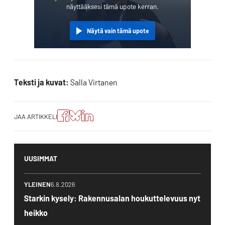
näyttääksesi tämä upote kerran.
Näytä vain tämä upote
Teksti ja kuvat:
Salla Virtanen
Jaa
Jaa
Jako:
JAA ARTIKKELI
artikkeli
artikkeli
Jaa
Facebookissa
Blueskyssa
artikkeli
LinkedIn:ssä
UUSIMMAT
YLEINEN
6.8.2026
Starkin kysely: Rakennusalan houkuttelevuus nyt
heikko