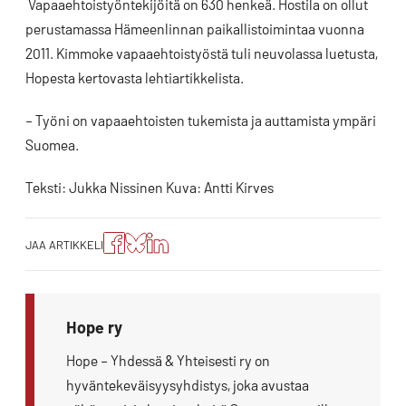
Vapaaehtoistyöntekijöitä on 630 henkeä. Hostila on ollut
perustamassa Hämeenlinnan paikallistoimintaa vuonna
2011. Kimmoke vapaaehtoistyöstä tuli neuvolassa luetusta,
Hopesta kertovasta lehtiartikkelista.
– Työni on vapaaehtoisten tukemista ja auttamista ympäri
Suomea.
Teksti: Jukka Nissinen Kuva: Antti Kirves
Jaa
Jaa
Jako:
JAA ARTIKKELI
artikkeli
artikkeli
Jaa
Facebookissa
Blueskyssa
artikkeli
LinkedIn:ssä
Hope ry
Hope – Yhdessä & Yhteisesti ry on
hyväntekeväisyysyhdistys, joka avustaa