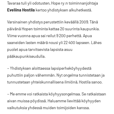
Tavaraa tuli yli odotusten, Hope ry:n toiminnanjohtaja
Eveliina Hostila
kertoo yhdistyksen alkuhetkestä.
Varsinainen yhdistys perustettiin keväällä 2009. Tänä
päivänä Hopen toiminta kattaa 20 suurinta kaupunkia.
Viime vuonna apua sai reilut 9 200 perhettä. Apua
saaneiden lasten määrä nousi yli 22 400 lapseen. Lähes
puolet apua tarvitsevista lapsista asuu
pääkaupunkiseudulla.
– Yhdistyksen aloittaessa lapsiperheköyhyydestä
puhuttiin paljon vähemmän. Nyt ongelma tunnistetaan ja
tunnustetaan yhteiskunnallisena ilmiönä, Hostila sanoo.
– Me emme voi ratkaista köyhyysongelmaa. Se ratkaistaan
aivan muissa pöydissä. Haluamme lievittää köyhyyden
vaikutuksia yhdessä muiden toimijoiden kanssa.