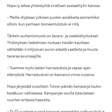
Hope ry tekee yhteistyötä virallisen sosiaalityön kanssa.
– Meille ohjataan julkisen puolen asiakkaita esimerkiksi
silloin, kun perheen toimeentulotuki ei riitä.
Tärkein auttamismuoto on tavara- ja vaatelahjoitukset.
Yhdistyksen laskelmien mukaan heidän kauttaan
välitetään 4 miljoonan euron edestä vaatteita ja muuta
tavaraa avunsaajille.
– Tuemme myös lasten harrastuksia ja vapaa-ajan
elämyksiä. Harrastustuki on kasvanut viime vuosina.
Hope järjestää vuosittain Toivon päivän kampanja touko-
kesäkuun vaihteessa. Kampanjan avulla toteutetaan
nuorten erilaisia haaveita.
– 12–17-vuotiaat nuoret toivovat esimerkiksi polkupyöriä ja