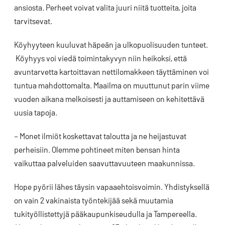
ansiosta. Perheet voivat valita juuri niitä tuotteita, joita
tarvitsevat.
Köyhyyteen kuuluvat häpeän ja ulkopuolisuuden tunteet.
Köyhyys voi viedä toimintakyvyn niin heikoksi, että
avuntarvetta kartoittavan nettilomakkeen täyttäminen voi
tuntua mahdottomalta. Maailma on muuttunut parin viime
vuoden aikana melkoisesti ja auttamiseen on kehitettävä
uusia tapoja.
– Monet ilmiöt koskettavat taloutta ja ne heijastuvat
perheisiin. Olemme pohtineet miten bensan hinta
vaikuttaa palveluiden saavuttavuuteen maakunnissa.
Hope pyörii lähes täysin vapaaehtoisvoimin. Yhdistyksellä
on vain 2 vakinaista työntekijää sekä muutamia
tukityöllistettyjä pääkaupunkiseudulla ja Tampereella.