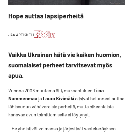
Hope auttaa lapsiperheitä
Jaa
Jaa
Jako:
JAA ARTIKKELI
artikkeli
artikkeli
Jaa
Facebookissa
Blueskyssa
artikkeli
LinkedIn:ssä
Vaikka Ukrainan hätä vie kaiken huomion,
suomalaiset perheet tarvitsevat myös
apua.
Vuonna 2008 muutama äiti, mukaanlukien
Tiina
Nummenmaa
ja
Laura Kivimäki
olisivat halunneet auttaa
lähiseudun vähävaraisia perheitä, mutta oikeanlaista
kanavaa avun toimittamiselle ei löytynyt.
– He yhdistivät voimansa ja järjestivät vaatekeräyksen.