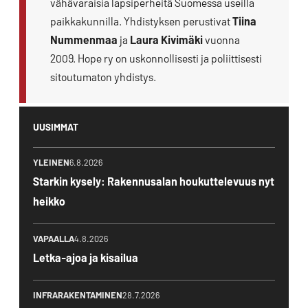
vähävaraisia lapsiperheitä Suomessa useilla
paikkakunnilla. Yhdistyksen perustivat
Tiina
Nummenmaa
ja
Laura Kivimäki
vuonna
2009. Hope ry on uskonnollisesti ja poliittisesti
sitoutumaton yhdistys.
UUSIMMAT
YLEINEN
6.8.2026
Starkin kysely: Rakennusalan houkuttelevuus nyt
heikko
VAPAALLA
4.8.2026
Letka-ajoa ja kisailua
INFRARAKENTAMINEN
28.7.2026