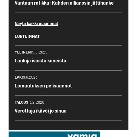
Vantaan ratikka: Kahden allianssin jättihanke
Näytä kaikki uusimmat
LUETUIMMAT
YLEINEN
15.8.2025
Lauluja isoista koneista
LAKI
9.6.2023
Lomautuksen pelisäännöt
TALOUS
13.2.2026
Verottaja ikävöi jo sinua