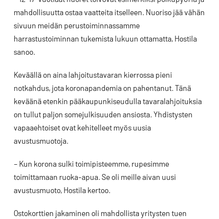
mahdollisuutta ostaa vaatteita itselleen. Nuoriso jää vähän
sivuun meidän perustoiminnassamme
harrastustoiminnan tukemista lukuun ottamatta, Hostila
sanoo.
Keväällä on aina lahjoitustavaran kierrossa pieni
notkahdus, jota koronapandemia on pahentanut. Tänä
keväänä etenkin pääkaupunkiseudulla tavaralahjoituksia
on tullut paljon somejulkisuuden ansiosta. Yhdistysten
vapaaehtoiset ovat kehitelleet myös uusia
avustusmuotoja.
– Kun korona sulki toimipisteemme, rupesimme
toimittamaan ruoka-apua. Se oli meille aivan uusi
avustusmuoto, Hostila kertoo.
Ostokorttien jakaminen oli mahdollista yritysten tuen