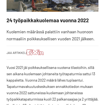
24 työpaikkakuolemaa vuonna 2022
Kuolemien määrässä palattiin vanhaan huonoon
normaaliin poikkeuksellisen vuoden 2021 jälkeen.
Jaa
Jaa
Jako:
JAA ARTIKKELI
artikkeli
artikkeli
Jaa
Facebookissa
Blueskyssa
artikkeli
LinkedIn:ssä
Vuosi 2021 jäi poikkeuksellisena vuotena tilastoihin, sillä
sen aikana kuolemaan johtaneita työtapaturmia sattui 13
kappaletta. Vuonna 2022 määrä lähes tuplaantui.
Tapaturmavakuutuskeskuksen ennakkotiedon mukaan
vuonna 2022 sattuneissa kuolemaan johtaneissa
työpaikkatapaturmissa kuoli 22 palkansaajaa ja 2 yrittäjää.