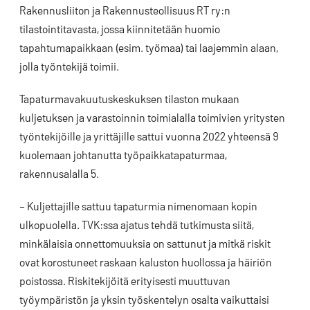
Rakennusliiton ja Rakennusteollisuus RT ry:n
tilastointitavasta, jossa kiinnitetään huomio
tapahtumapaikkaan (esim. työmaa) tai laajemmin alaan,
jolla työntekijä toimii.
Tapaturmavakuutuskeskuksen tilaston mukaan
kuljetuksen ja varastoinnin toimialalla toimivien yritysten
työntekijöille ja yrittäjille sattui vuonna 2022 yhteensä 9
kuolemaan johtanutta työpaikkatapaturmaa,
rakennusalalla 5.
– Kuljettajille sattuu tapaturmia nimenomaan kopin
ulkopuolella. TVK:ssa ajatus tehdä tutkimusta siitä,
minkälaisia onnettomuuksia on sattunut ja mitkä riskit
ovat korostuneet raskaan kaluston huollossa ja häiriön
poistossa. Riskitekijöitä erityisesti muuttuvan
työympäristön ja yksin työskentelyn osalta vaikuttaisi