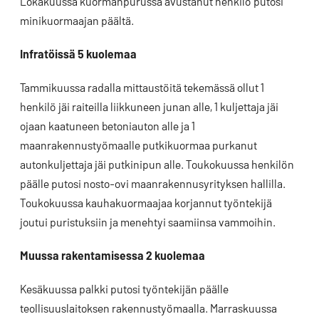
Lokakuussa kuormanpurussa avustanut henkilö putosi
minikuormaajan päältä.
Infratöissä 5 kuolemaa
Tammikuussa radalla mittaustöitä tekemässä ollut 1
henkilö jäi raiteilla liikkuneen junan alle, 1 kuljettaja jäi
ojaan kaatuneen betoniauton alle ja 1
maanrakennustyömaalle putkikuormaa purkanut
autonkuljettaja jäi putkinipun alle. Toukokuussa henkilön
päälle putosi nosto-ovi maanrakennusyrityksen hallilla.
Toukokuussa kauhakuormaajaa korjannut työntekijä
joutui puristuksiin ja menehtyi saamiinsa vammoihin.
Muussa rakentamisessa 2 kuolemaa
Kesäkuussa palkki putosi työntekijän päälle
teollisuuslaitoksen rakennustyömaalla. Marraskuussa