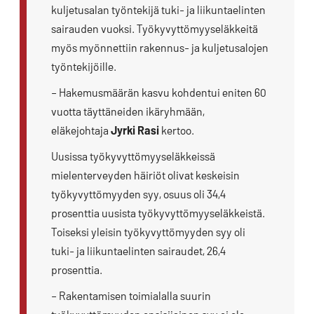
kuljetusalan työntekijä tuki- ja liikuntaelinten
sairauden vuoksi. Työkyvyttömyyseläkkeitä
myös myönnettiin rakennus- ja kuljetusalojen
työntekijöille.
– Hakemusmäärän kasvu kohdentui eniten 60
vuotta täyttäneiden ikäryhmään,
eläkejohtaja
Jyrki Rasi
kertoo.
Uusissa työkyvyttömyyseläkkeissä
mielenterveyden häiriöt olivat keskeisin
työkyvyttömyyden syy, osuus oli 34,4
prosenttia uusista työkyvyttömyyseläkkeistä.
Toiseksi yleisin työkyvyttömyyden syy oli
tuki- ja liikuntaelinten sairaudet, 26,4
prosenttia.
– Rakentamisen toimialalla suurin