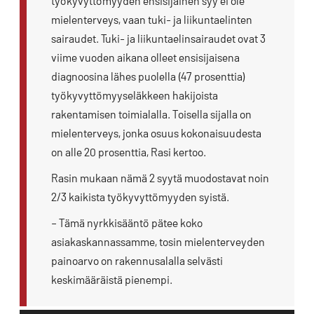
työkyvyttömyyden ensisijainen syy ei ole
mielenterveys, vaan tuki- ja liikuntaelinten
sairaudet. Tuki- ja liikuntaelinsairaudet ovat 3
viime vuoden aikana olleet ensisijaisena
diagnoosina lähes puolella (47 prosenttia)
työkyvyttömyyseläkkeen hakijoista
rakentamisen toimialalla. Toisella sijalla on
mielenterveys, jonka osuus kokonaisuudesta
on alle 20 prosenttia, Rasi kertoo.
Rasin mukaan nämä 2 syytä muodostavat noin
2/3 kaikista työkyvyttömyyden syistä.
– Tämä nyrkkisääntö pätee koko
asiakaskannassamme, tosin mielenterveyden
painoarvo on rakennusalalla selvästi
keskimääräistä pienempi.