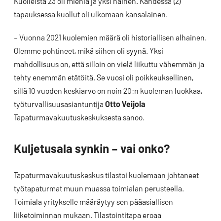
Kuolleista 23 oli miehiä ja yksi nainen. Kahdessa (2)
tapauksessa kuollut oli ulkomaan kansalainen.
– Vuonna 2021 kuolemien määrä oli historiallisen alhainen.
Olemme pohtineet, mikä siihen oli syynä. Yksi
mahdollisuus on, että silloin on vielä liikuttu vähemmän ja
tehty enemmän etätöitä. Se vuosi oli poikkeuksellinen,
sillä 10 vuoden keskiarvo on noin 20:n kuoleman luokkaa,
työturvallisuusasiantuntija
Otto Veijola
Tapaturmavakuutuskeskuksesta sanoo.
Kuljetusala synkin – vai onko?
Tapaturmavakuutuskeskus tilastoi kuolemaan johtaneet
työtapaturmat muun muassa toimialan perusteella.
Toimiala yritykselle määräytyy sen pääasiallisen
liiketoiminnan mukaan. Tilastointitapa eroaa