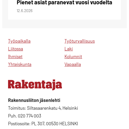
Pienet asiat paranevat vuosi vuodelta
12.6.2026
Työpaikalla
Työturvallisuus
Liitossa
Laki
Ihmiset
Kolumnit
Yhteiskunta
Vapaalla
Rakennusliiton jäsenlehti
Toimitus: Siltasaarenkatu 4, Helsinki
Puh. 020 774 003
Postiosoite: PL 307, 00530 HELSINKI