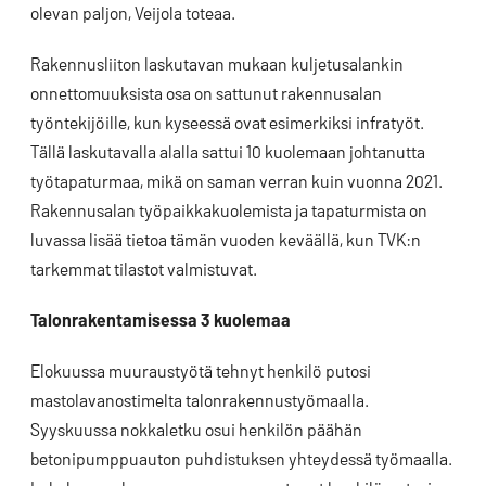
olevan paljon, Veijola toteaa.
Rakennusliiton laskutavan mukaan kuljetusalankin
onnettomuuksista osa on sattunut rakennusalan
työntekijöille, kun kyseessä ovat esimerkiksi infratyöt.
Tällä laskutavalla alalla sattui 10 kuolemaan johtanutta
työtapaturmaa, mikä on saman verran kuin vuonna 2021.
Rakennusalan työpaikkakuolemista ja tapaturmista on
luvassa lisää tietoa tämän vuoden keväällä, kun TVK:n
tarkemmat tilastot valmistuvat.
Talonrakentamisessa 3 kuolemaa
Elokuussa muuraustyötä tehnyt henkilö putosi
mastolavanostimelta talonrakennustyömaalla.
Syyskuussa nokkaletku osui henkilön päähän
betonipumppuauton puhdistuksen yhteydessä työmaalla.