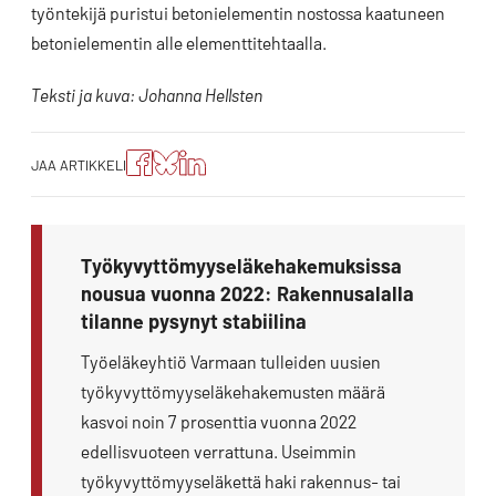
työntekijä puristui betonielementin nostossa kaatuneen
betonielementin alle elementtitehtaalla.
Teksti ja kuva: Johanna Hellsten
Jaa
Jaa
Jako:
JAA ARTIKKELI
artikkeli
artikkeli
Jaa
Facebookissa
Blueskyssa
artikkeli
LinkedIn:ssä
Työkyvyttömyyseläkehakemuksissa
nousua vuonna 2022: Rakennusalalla
tilanne pysynyt stabiilina
Työeläkeyhtiö Varmaan tulleiden uusien
työkyvyttömyyseläkehakemusten määrä
kasvoi noin 7 prosenttia vuonna 2022
edellisvuoteen verrattuna. Useimmin
työkyvyttömyyseläkettä haki rakennus- tai